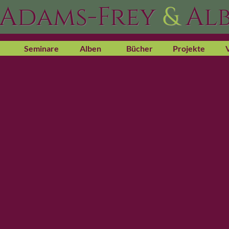
 Adams-Frey
&
Alb
Seminare
Alben
Bücher
Projekte