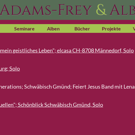
 Adams-Frey
&
Alb
Seminare
Alben
Bücher
Projekte
r mein geistliches Leben"; elcasa CH-8708 Männedorf, Solo
urg; Solo
erations; Schwäbisch Gmünd; Feiert Jesus Band mit Lena B
Quellen"; Schönblick Schwäbisch Gmünd, Solo